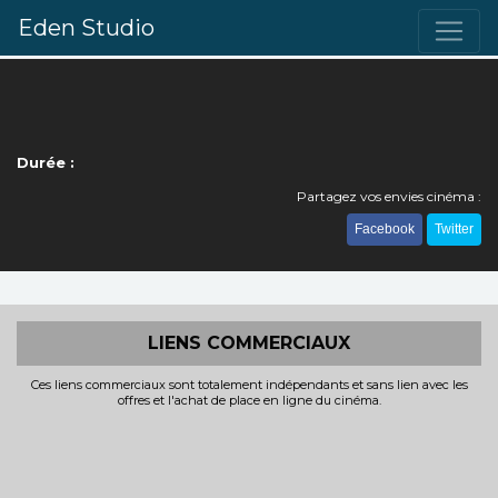
Eden Studio
Durée :
Partagez vos envies cinéma :
Facebook
Twitter
LIENS COMMERCIAUX
Ces liens commerciaux sont totalement indépendants et sans lien avec les
offres et l'achat de place en ligne du cinéma.